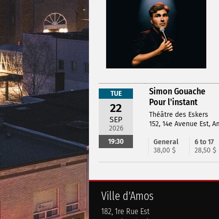
Simon Gouache
TUE
Pour l'instant
22
Théâtre des Eskers
SEP
152, 14e Avenue Est, 
2026
19:30
General
6 to 17
38,00 $
28,50 $
Ville d'Amos
182, 1re Rue Est