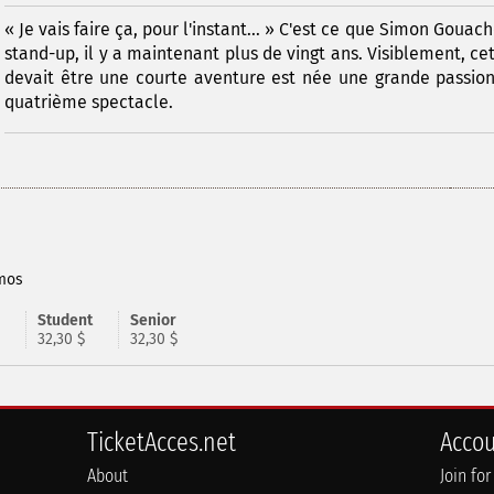
« Je vais faire ça, pour l'instant... » C'est ce que Simon Gouach
stand-up, il y a maintenant plus de vingt ans. Visiblement, cet
devait être une courte aventure est née une grande passion
quatrième spectacle.
Amos
Student
Senior
32,30 $
32,30 $
TicketAcces.net
Acco
About
Join for