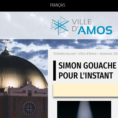
FRANÇAIS
TicketAcces.net
>
Ville d'Amos
>
Automne 20
SIMON GOUACHE
POUR L'INSTANT