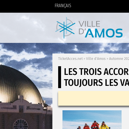
FRANÇAIS
TicketAcces.net
>
Ville d'Amos
>
Automne 20
LES TROIS ACCO
TOUJOURS LES V