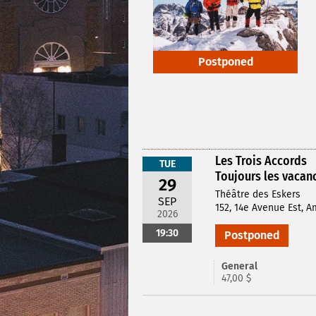
Postponed
Les Trois Accords
TUE
Toujours les vacan
29
Théâtre des Eskers
SEP
152, 14e Avenue Est, 
2026
19:30
Postponed
General
47,00 $