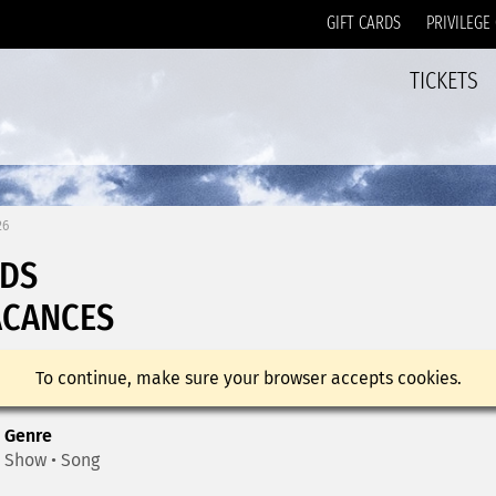
GIFT CARDS
PRIVILEGE
TICKETS
26
RDS
ACANCES
To continue, make sure your browser accepts cookies.
Genre
Show • Song