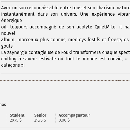
Avec un son reconnaissable entre tous et son charisme nature
instantanément dans son univers. Une expérience vibra
énergique
où, toujours accompagné de son acolyte QuietMike, il na
nouvel
album, morceaux plus connus, medleys festifs et freestyles 
goûts.
La zaynergie contagieuse de FouKi transformera chaque spec
chilling à saveur estivale où tout le monde est convié, «
caleçons »!
Amos
Student
Senior
Accompagnateur
29,75 $
29,75 $
0,00 $