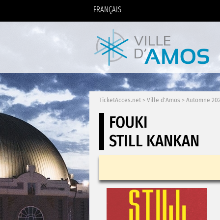
FRANÇAIS
TicketAcces.net
>
Ville d'Amos
>
Automne 20
FOUKI
STILL KANKAN