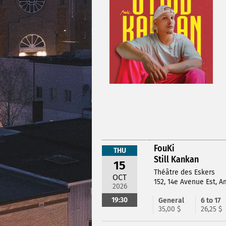
FouKi
THU
Still Kankan
15
Théâtre des Eskers
OCT
152, 14e Avenue Est, 
2026
19:30
General
6 to 17
35,00 $
26,25 $