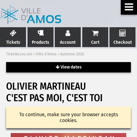
Tickets
Products
Account
Cart
Checkout
TicketAcces.net
>
Ville d'Amos
>
Automne 2026
View dates
OLIVIER MARTINEAU
C'EST PAS MOI, C'EST TOI
To continue, make sure your browser accepts
cookies.