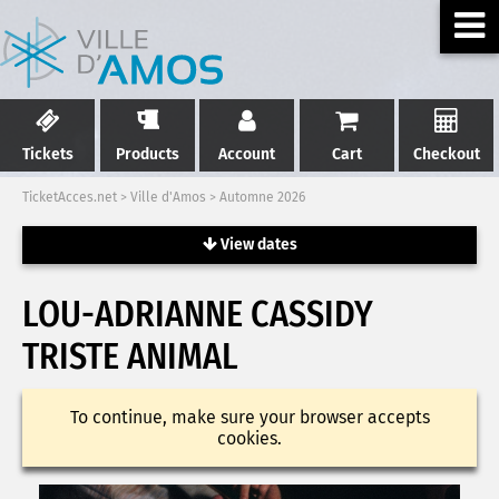
Tickets
Products
Account
Cart
Checkout
TicketAcces.net
>
Ville d'Amos
>
Automne 2026
View dates
LOU-ADRIANNE CASSIDY
TRISTE ANIMAL
To continue, make sure your browser accepts
cookies.