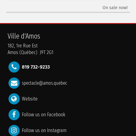
On sale now!
Ville d'Amos
182, 1re Rue Est
Amos (Québec) J9T 2G1
819 732-9233
spectacle@amos.quebec
Website
Follow us on Facebook
Follow us on Instagram