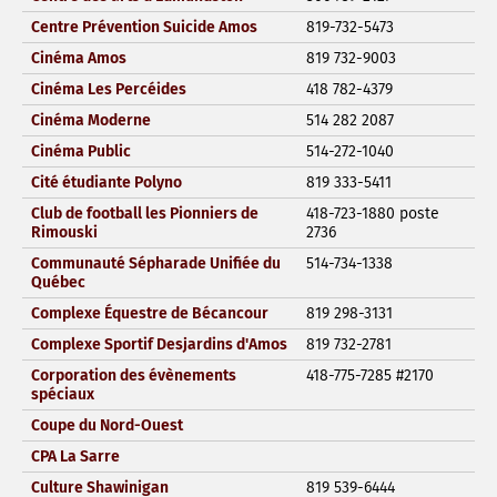
Centre Prévention Suicide Amos
819-732-5473
Cinéma Amos
819 732-9003
Cinéma Les Percéides
418 782-4379
Cinéma Moderne
514 282 2087
Cinéma Public
514-272-1040
Cité étudiante Polyno
819 333-5411
Club de football les Pionniers de
418-723-1880 poste
Rimouski
2736
Communauté Sépharade Unifiée du
514-734-1338
Québec
Complexe Équestre de Bécancour
819 298-3131
Complexe Sportif Desjardins d'Amos
819 732-2781
Corporation des évènements
418-775-7285 #2170
spéciaux
Coupe du Nord-Ouest
CPA La Sarre
Culture Shawinigan
819 539-6444