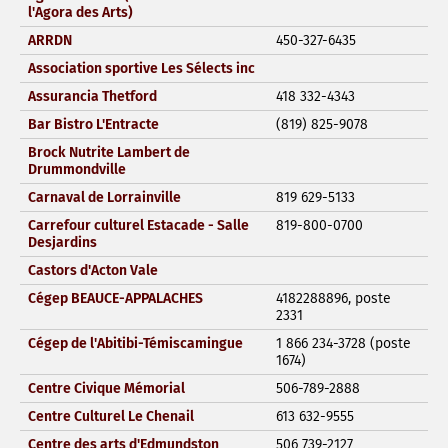
l'Agora des Arts)
ARRDN
450-327-6435
Association sportive Les Sélects inc
Assurancia Thetford
418 332-4343
Bar Bistro L'Entracte
(819) 825-9078
Brock Nutrite Lambert de
Drummondville
Carnaval de Lorrainville
819 629-5133
Carrefour culturel Estacade - Salle
819-800-0700
Desjardins
Castors d'Acton Vale
Cégep BEAUCE-APPALACHES
4182288896, poste
2331
Cégep de l'Abitibi-Témiscamingue
1 866 234-3728 (poste
1674)
Centre Civique Mémorial
506-789-2888
Centre Culturel Le Chenail
613 632-9555
Centre des arts d'Edmundston
506 739-2127