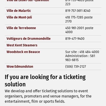
Ville de Lebel-sur-Quévillon
819 755-4826 poste
223
Ville de Malartic
819 757-3611 #240
Ville de Mont-Joli
418 775-7285 poste
2170
Ville de Terrebonne
450 961-2001 poste
4000
Voltigeurs de Drummondville
819-477-9400
West Kent Steamers
Woodstock en Beauce
Sur site : 418 484-4000
Administration : 581
983-6815
Wow Edmundston
(506) 739-2127
If you are looking for a ticketing
solution
We develop and offer ticketing solutions to event
organisers, promoters and venue managers, for the
entertainment, film or sports fields.