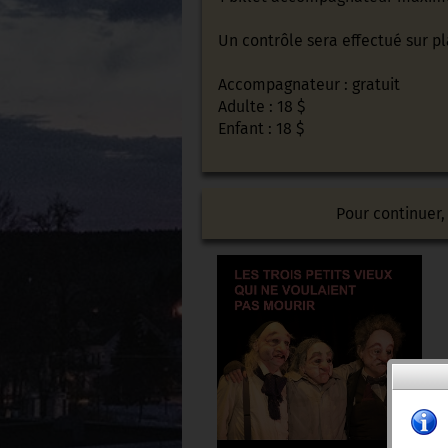
Un contrôle sera effectué sur p
Accompagnateur : gratuit
Adulte : 18 $
Enfant : 18 $
Pour continuer,