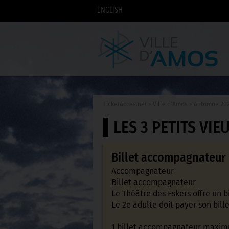
ENGLISH
TicketAcces.net
>
Ville d'Amos
>
Automne 20
LES 3 PETITS VI
Billet accompagnateur 
Accompagnateur
Billet accompagnateur
Le Théâtre des Eskers offre un b
Le 2e adulte doit payer son bille
1 billet accompagnateur maxim