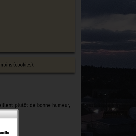
moins (cookies).
veillent plutôt de bonne humeur,
amille