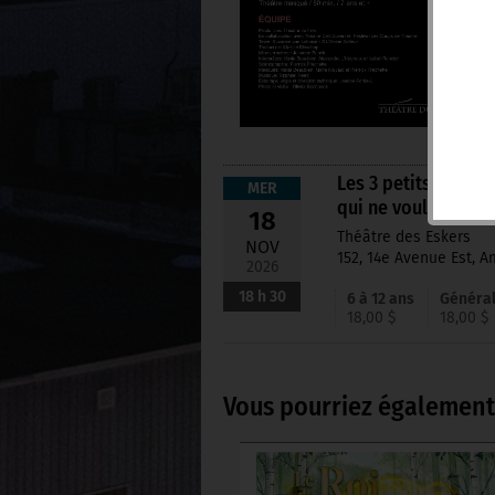
Les 3 petits vieux
MER
qui ne voulaient p
18
Théâtre des Eskers
NOV
152, 14e Avenue Est, 
2026
18 h 30
6 à 12 ans
Généra
18,00 $
18,00 $
Vous pourriez également 