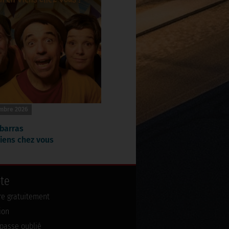
mbre 2026
barras
iens chez vous
te
ire gratuitement
ion
passe oublié