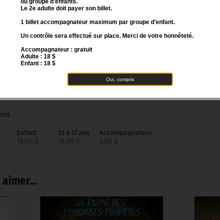
ou groupe d'enfants.
Qui décide et pourquoi aujourd'hui ?
Le 2e adulte doit payer son billet.
1 billet accompagnateur maximum par groupe d'enfant.
En proie au doute, ils s'inventeront de nouvelles vies, de 
folies. Mais les trois petits vieux auront beau remuer Ciel et T
Un contrôle sera effectué sur place. Merci de votre honnêteté.
raison de leur résistance.
Accompagnateur : gratuit
Adulte : 18 $
Enfant : 18 $
Oui, compris
as mourir
Amos
l
Enfant
13 à 17 ans
Accompagnateur
18,00 $
18,00 $
0,00 $
aimer...