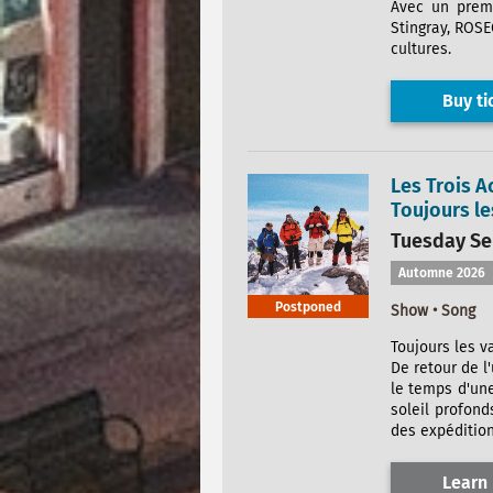
Avec un premi
Stingray, ROS
cultures.
Buy ti
Les Trois A
Toujours l
Tuesday Sep
Automne 2026
Postponed
Show • Song
Toujours les 
De retour de 
le temps d'un
soleil profond
des expédition
Learn