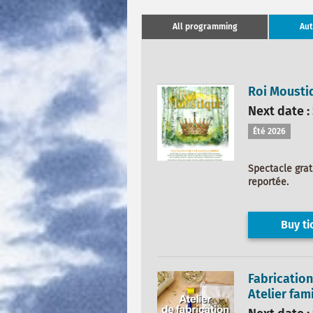
All programming
Au
Roi Mousti
Next date :
Été 2026
Spectacle grat
reportée.
Buy ti
Fabrication
Atelier fami