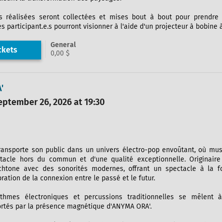
 réalisées seront collectées et mises bout à bout pour prendre 
es participant.e.s pourront visionner à l'aide d'un projecteur à bobine à l
General
ckets
0,00 $
'
ptember 26, 2026 at 19:30
ansporte son public dans un univers électro-pop envoûtant, où mus
tacle hors du commun et d'une qualité exceptionnelle. Originair
chtone avec des sonorités modernes, offrant un spectacle à la fo
bration de la connexion entre le passé et le futur.
ythmes électroniques et percussions traditionnelles se mêlent 
ortés par la présence magnétique d'ANYMA ORA'.