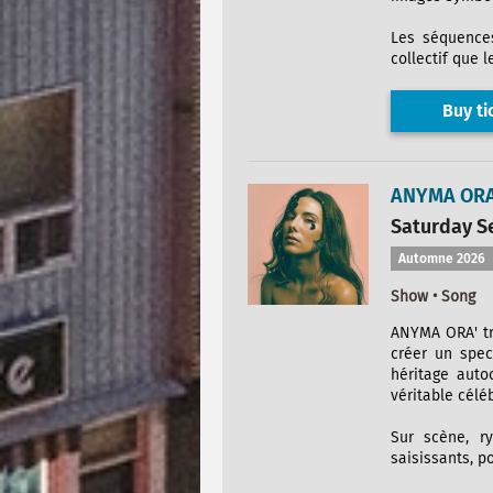
Les séquences
collectif que l
Buy ti
ANYMA ORA
Saturday Se
Automne 2026
Show • Song
ANYMA ORA' tr
créer un spec
héritage auto
véritable célé
Sur scène, r
saisissants, p