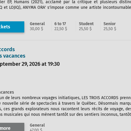
er EP, Humans (2021), acclamé par la critique et plusieurs disti
EQ et LOJIQ), ANYMA ORA' s'impose comme une artiste incontournable
General
6 to 17
Student
Senior
ckets
30,00 $
22,50 $
25,50 $
25,50 $
ccords
es vacances
tember 29, 2026 at 19:30
vacances
l'un de leurs nombreux voyages initiatiques, LES TROIS ACCORDS pren
e nouvelle série de spectacles à travers le Québec. Désormais marq
s, ces grands explorateurs nous racontent leurs récits de voyage, d
s musicales qui nous mènent tantôt sur des sentiers inconnus, tantôt 
General
 more
47,00 $