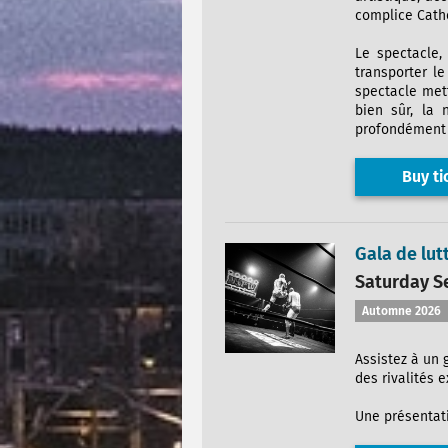
complice Cathe
Le spectacle,
transporter l
spectacle mett
bien sûr, la 
profondément 
Buy ti
Gala de lu
Saturday Se
Automne 2026
Assistez à un 
des rivalités 
Une présentati