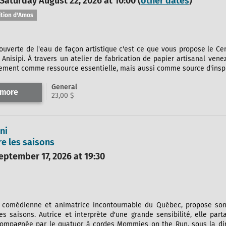
 Saturday August 22, 2026 at 10:00 (
other dates
)
ition d'Amos
couverte de l'eau de façon artistique c'est ce que vous propose le Ce
t Anisipi. À travers un atelier de fabrication de papier artisanal vene
ement comme ressource essentielle, mais aussi comme source d'inspira
General
 more
23,00 $
ni
e les saisons
ptember 17, 2026 at 19:30
, comédienne et animatrice incontournable du Québec, propose son 
es saisons. Autrice et interprète d'une grande sensibilité, elle pa
ccompagnée par le quatuor à cordes Mommies on the Run, sous la di