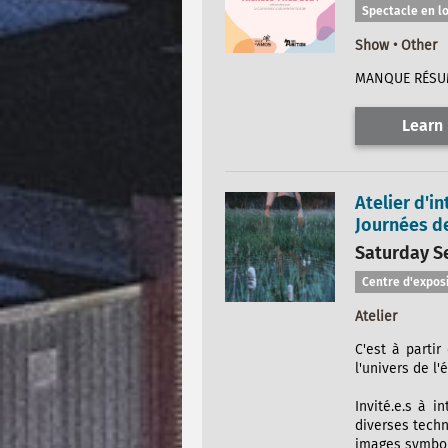
Spectacle en l
Show • Other
MANQUE RÉSUM
Learn
Atelier d'i
Journées de
Saturday S
Centre d'expos
Atelier
C'est à partir
l'univers de l
Invité.e.s à i
diverses techn
images symbol