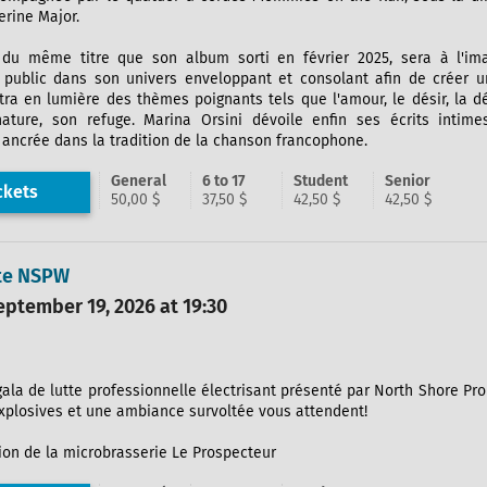
rine Major.
 du même titre que son album sorti en février 2025, sera à l'im
e public dans son univers enveloppant et consolant afin de créer
ra en lumière des thèmes poignants tels que l'amour, le désir, la déch
nature, son refuge. Marina Orsini dévoile enfin ses écrits intim
ancrée dans la tradition de la chanson francophone.
General
6 to 17
Student
Senior
ckets
50,00 $
37,50 $
42,50 $
42,50 $
tte NSPW
ptember 19, 2026 at 19:30
gala de lutte professionnelle électrisant présenté par North Shore Pr
explosives et une ambiance survoltée vous attendent!
on de la microbrasserie Le Prospecteur