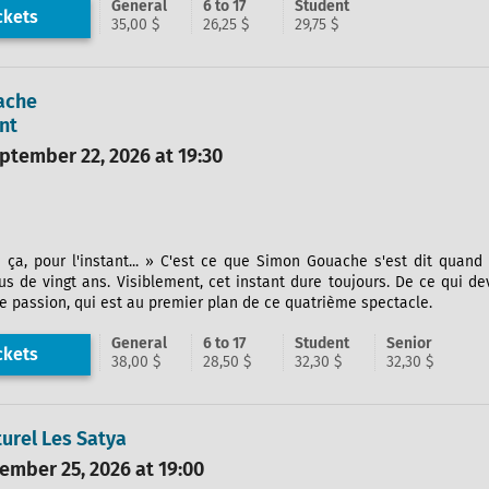
General
6 to 17
Student
ckets
35,00 $
26,25 $
29,75 $
ache
nt
tember 22, 2026 at 19:30
e ça, pour l'instant... » C'est ce que Simon Gouache s'est dit quand 
s de vingt ans. Visiblement, cet instant dure toujours. De ce qui de
 passion, qui est au premier plan de ce quatrième spectacle.
General
6 to 17
Student
Senior
ckets
38,00 $
28,50 $
32,30 $
32,30 $
turel Les Satya
ember 25, 2026 at 19:00