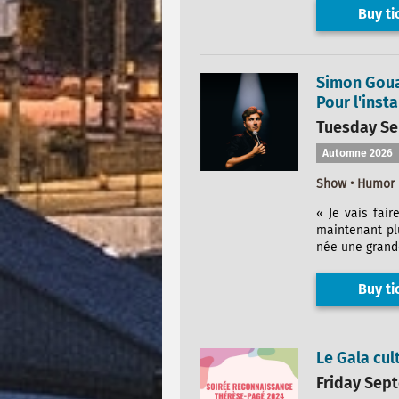
Buy ti
Simon Gou
Pour l'insta
Tuesday Sep
Automne 2026
Show • Humor
« Je vais fair
maintenant plu
née une grande
Buy ti
Le Gala cul
Friday Sept