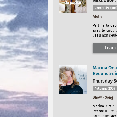
Next date :
Centre d'expos
Atelier
Partir à la dé
avec le circui
l'eau non seul
Learn
Marina Orsi
Reconstruir
Thursday Se
Automne 2026
Show • Song
Marina Orsini
Reconstruire l
artistique, a