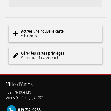
Activer une nouvelle carte
Ville d'Amos
Gérer les cartes privilèges
Votre compte TicketAcces.net
Ville d'Amos
182, 1re Rue Est
Amos (Québec) J9T 2G1
819 732-9233