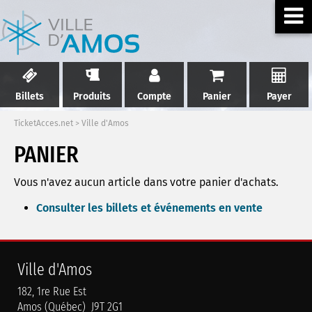
Billets
Produits
Compte
Panier
Payer
TicketAcces.net
>
Ville d'Amos
PANIER
Vous n'avez aucun article dans votre panier d'achats.
Consulter les billets et événements en vente
Ville d'Amos
182, 1re Rue Est
Amos (Québec) J9T 2G1